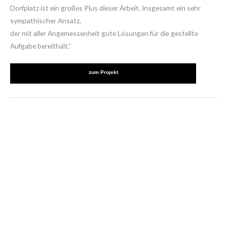
Barrierefreier Zugang zum
Schulanfang
Pünktlich zum Schulanfang kann der barrierefreie Zugang genutzt
werden. Die Spielgeräte und -beläge werden noch montiert und
vervollständigen den Inklusionsgedanken.
Konrad-Widerholt-Grundschule, Kirchheim unter Teck