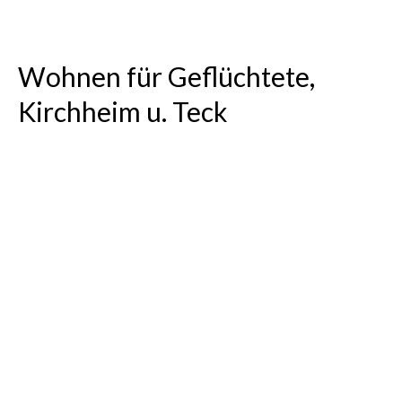
2. Rang / ein 3. Preis „Treibhaus
Münnerstadt“ im
Modellprojekt „Landstadt
Bayern“