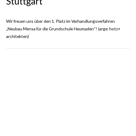
Wir freuen uns über die Anerkennung und die Beurteilung des
Preisgerichts:
“Städtebaulich entsteht ein schöner Bezug von Dorfhaus, Platz
und Kirche. Die Renaturierung des Mühlbachs ist sehr gelungen.
Der Saal verspricht eine schöne Gestalt und der Bezug zum
Dorfplatz ist ein großes Plus dieser Arbeit. Insgesamt ein sehr
sympathischer Ansatz,
der mit aller Angemessenheit gute Lösungen für die gestellte
Aufgabe bereithält.”
zum Projekt
Anerkennung Wettbewerb