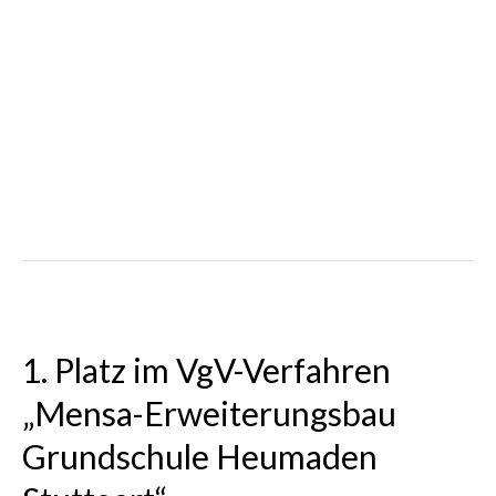
Grundschule Heumaden
Stuttgart“
Wir freuen uns über den 1. Platz im Verhandlungsverfahren
„Neubau Mensa für die Grundschule Heumaden“! (arge: hotz+
architekten)
Anerkennung für
Dorfgemeinschaftshaus
Böhringen mit Dorfplatz