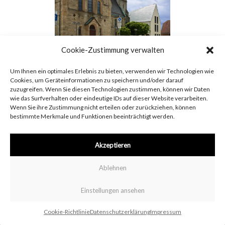
Cookie-Zustimmung verwalten
Um Ihnen ein optimales Erlebnis zu bieten, verwenden wir Technologien wie
Cookies, um Geräteinformationen zu speichern und/oder darauf
Beitragsnavigation
zuzugreifen. Wenn Sie diesen Technologien zustimmen, können wir Daten
wie das Surfverhalten oder eindeutige IDs auf dieser Website verarbeiten.
Wenn Sie ihre Zustimmung nicht erteilen oder zurückziehen, können
bestimmte Merkmale und Funktionen beeinträchtigt werden.
Impressum
Datenschutzerklärung
Cookie-Richtlinie
Akzeptieren
Ablehnen
Einstellungen ansehen
Cookie-Richtlinie
Datenschutzerklärung
Impressum