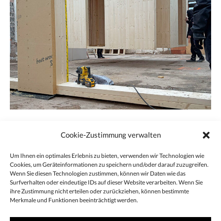
Endlich erlaubt das Wetter die Fortsetzung der Arbeiten an der
Cookie-Zustimmung verwalten
Alten Hofschreinerei Wallerstein.
Derzeit werden die vorgefertigten Sanitärmodule aufgestellt.
Um Ihnen ein optimales Erlebnis zu bieten, verwenden wir Technologien wie
Parallel dazu schreitet auch die Fassadensanierung voran: Die
Cookies, um Geräteinformationen zu speichern und/oder darauf zuzugreifen.
Wenn Sie diesen Technologien zustimmen, können wir Daten wie das
elementierten, vorgefertigten Fassadenelemente werden montiert
Surfverhalten oder eindeutige IDs auf dieser Website verarbeiten. Wenn Sie
und die Dachelemente angeliefert.
ihre Zustimmung nicht erteilen oder zurückziehen, können bestimmte
Merkmale und Funktionen beeinträchtigt werden.
Projektseite