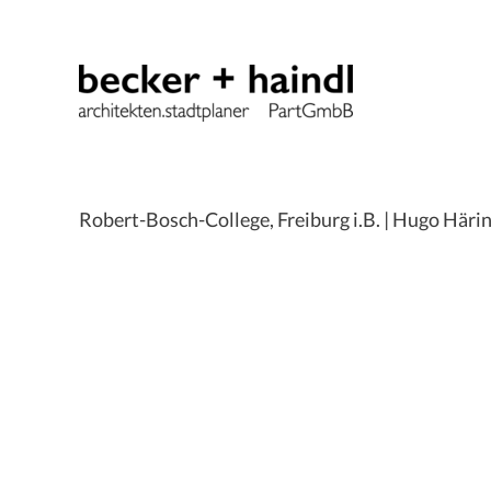
Zum
Inhalt
springen
Robert-Bosch-College, Freiburg i.B. | Hugo Här